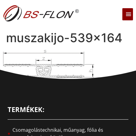
muszakijo-539×164
TERMÉKEK:
Csomagolástechnikai, műanyag, fólia és