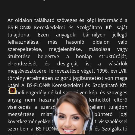
Az oldalon található szöveges és képi információ a
BS-FLON® Kereskedelmi és Szolgáltató Kft. saját
tulajdona. Ezen anyagok bármilyen jellegű
felhasználása, más hasonló oldalon való
szerepeltetése, megjelenítése, másolása vagy
átültetése beleértve a honlap struktúráját,
elrendezését és designját is, a vásárlók
megtévesztésére, félrevezetése végett 1996. évi LVII.
törvény értelmében szigorú jogibüntetést von maga
után! A BS-FLON® Kereskedelmi és Szolgáltató Kft.
írásbeli engedély nélkül semmilyen képi és szöveges
anyag nem használható fel. A fentiektől eltérő
viselkedés a szerzői jog és a szellemi tulajdon
megsértése miatt polgári és büntető jogi
következményekkel jár. Minden észlelt visszaéléssel
szemben a BS-FLON® Kereskedelmi és Szolgáltató