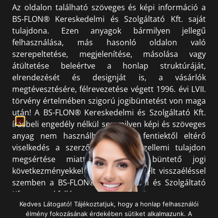
Az oldalon található szöveges és képi információ a
BS-FLON® Kereskedelmi és Szolgáltató Kft. saját
tulajdona. Ezen anyagok bármilyen jellegű
felhasználása, más hasonló oldalon való
szerepeltetése, megjelenítése, másolása vagy
átültetése beleértve a honlap struktúráját,
elrendezését és designját is, a vásárlók
megtévesztésére, félrevezetése végett 1996. évi LVII.
törvény értelmében szigorú jogibüntetést von maga
után! A BS-FLON® Kereskedelmi és Szolgáltató Kft.
írásbeli engedély nélkül semmilyen képi és szöveges
anyag nem használható fel. A fentiektől eltérő
viselkedés a szerzői jog és a szellemi tulajdon
megsértése miatt polgári és büntető jogi
következményekkel jár. Minden észlelt visszaéléssel
szemben a BS-FLON® Kereskedelmi és Szolgáltató
Kft. azonnal fellép.
Kedves Látogató! Tájékoztatjuk, hogy a honlap felhasználói
élmény fokozásának érdekében sütiket alkalmazunk. A