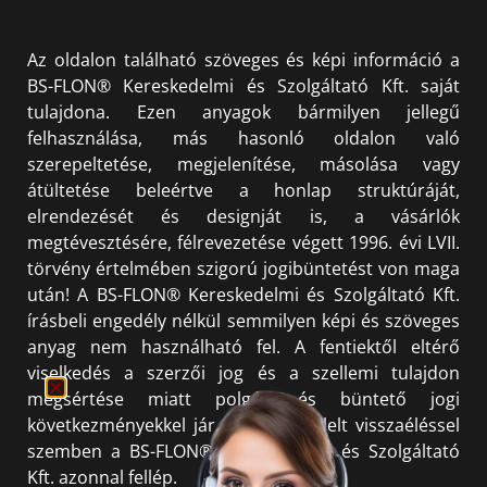
Az oldalon található szöveges és képi információ a
BS-FLON® Kereskedelmi és Szolgáltató Kft. saját
tulajdona. Ezen anyagok bármilyen jellegű
felhasználása, más hasonló oldalon való
szerepeltetése, megjelenítése, másolása vagy
átültetése beleértve a honlap struktúráját,
elrendezését és designját is, a vásárlók
megtévesztésére, félrevezetése végett 1996. évi LVII.
törvény értelmében szigorú jogibüntetést von maga
után! A BS-FLON® Kereskedelmi és Szolgáltató Kft.
írásbeli engedély nélkül semmilyen képi és szöveges
anyag nem használható fel. A fentiektől eltérő
viselkedés a szerzői jog és a szellemi tulajdon
megsértése miatt polgári és büntető jogi
következményekkel jár. Minden észlelt visszaéléssel
szemben a BS-FLON® Kereskedelmi és Szolgáltató
Kft. azonnal fellép.