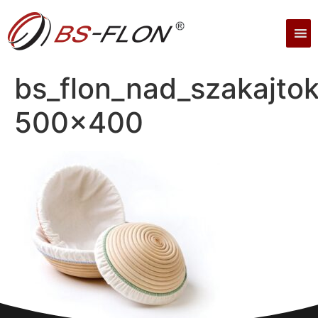
bs_flon_nad_szakajtok
500×400