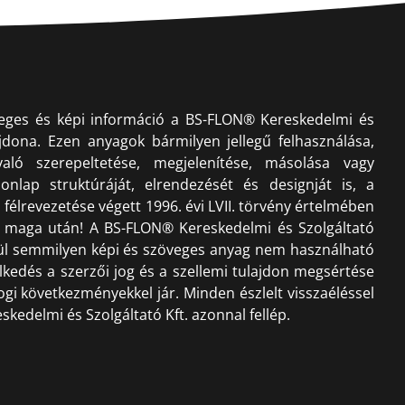
veges és képi információ a BS-FLON® Kereskedelmi és
lajdona. Ezen anyagok bármilyen jellegű felhasználása,
ló szerepeltetése, megjelenítése, másolása vagy
onlap struktúráját, elrendezését és designját is, a
félrevezetése végett 1996. évi LVII. törvény értelmében
n maga után! A BS-FLON® Kereskedelmi és Szolgáltató
lkül semmilyen képi és szöveges anyag nem használható
iselkedés a szerzői jog és a szellemi tulajdon megsértése
ogi következményekkel jár. Minden észlelt visszaéléssel
edelmi és Szolgáltató Kft. azonnal fellép.