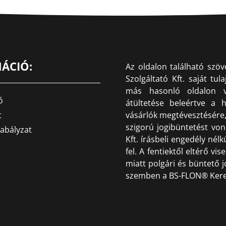
ÁCIÓ:
Az oldalon található szö
Szolgáltató Kft. saját tu
más hasonló oldalon va
ó
átültetése beleértve a h
t
vásárlók megtévesztésére, 
szigorú jogibüntetést vo
abályzat
Kft. írásbeli engedély né
fel. A fentiektől eltérő v
miatt polgári és büntető j
szemben a BS-FLON® Keresk