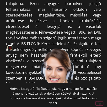
tulajdona. Ezen anyagok bármilyen jellegű
felhasználása, más hasonló oldalon való
szerepeltetése, megjelenítése, másolása vagy
átültetése beleértve a honlap struktúráját,
elrendezését és designját is, a vásárlók
megtévesztésére, félrevezetése végett 1996. évi LVII.
törvény értelmében szigorú jogibüntetést von maga
után! A BS-FLON® Kereskedelmi és Szolgáltató Kft.
írásbeli engedély nélkül semmilyen képi és szöveges
anyag nem használható fel. A fentiektől eltérő
viselkedés a szerzői jog és a szellemi tulajdon
megsértése miatt polgári és büntető jogi
következményekkel jár. Minden észlelt visszaéléssel
szemben a BS-FLON® Kereskedelmi és Szolgáltató
Kft. azonnal fellép.
Kedves Látogató! Tájékoztatjuk, hogy a honlap felhasználói
élmény fokozásának érdekében sütiket alkalmazunk. A
honlapunk használatával ön a tájékoztatásunkat tudomásul
veszi.