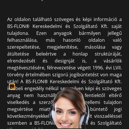
Az oldalon található szöveges és képi információ a
BS-FLON® Kereskedelmi és Szolgáltató Kft. saját
tulajdona. Ezen anyagok bármilyen jellegű
felhasználása, más hasonló oldalon való
szerepeltetése, megjelenítése, másolása vagy
átültetése beleértve a honlap struktúráját,
elrendezését és designját is, a vásárlók
megtévesztésére, félrevezetése végett 1996. évi LVII.
törvény értelmében szigorú jogibüntetést von maga
után! A BS-FLON® Kereskedelmi és Szolgáltató Kft.
írásbeli engedély nélkül semmilyen képi és szöveges
anyag nem használható fel. A fentiektől eltérő
viselkedés a szerzői jog és a szellemi tulajdon
megsértése miatt polgári és büntető jogi
következményekkel jár. Minden észlelt visszaéléssel
szemben a BS-FLON® Kereskedelmi és Szolgáltató