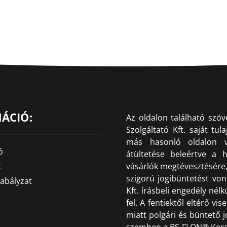
ÁCIÓ:
Az oldalon található szö
Szolgáltató Kft. saját tu
más hasonló oldalon va
ó
átültetése beleértve a h
t
vásárlók megtévesztésére, 
szigorú jogibüntetést vo
abályzat
Kft. írásbeli engedély né
fel. A fentiektől eltérő v
miatt polgári és büntető j