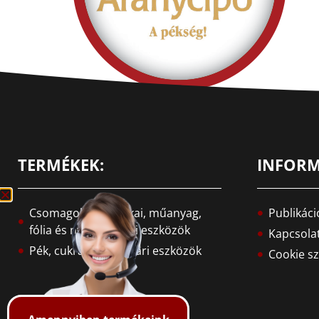
TERMÉKEK:
INFORM
Csomagolástechnikai, műanyag,
Publikáci
fólia és nyomdaipari eszközök
Kapcsola
Pék, cukrász, sütőipari eszközök
Cookie sz