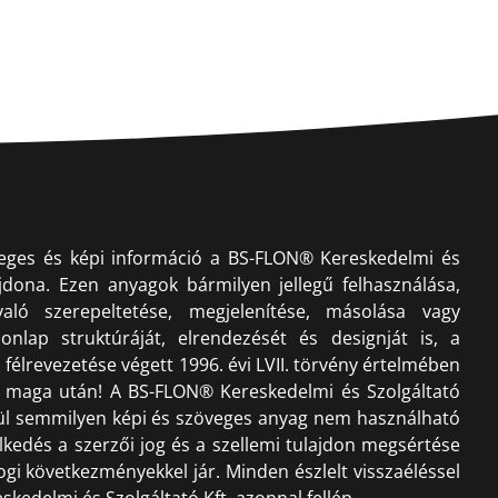
veges és képi információ a BS-FLON® Kereskedelmi és
lajdona. Ezen anyagok bármilyen jellegű felhasználása,
ló szerepeltetése, megjelenítése, másolása vagy
onlap struktúráját, elrendezését és designját is, a
félrevezetése végett 1996. évi LVII. törvény értelmében
n maga után! A BS-FLON® Kereskedelmi és Szolgáltató
lkül semmilyen képi és szöveges anyag nem használható
iselkedés a szerzői jog és a szellemi tulajdon megsértése
ogi következményekkel jár. Minden észlelt visszaéléssel